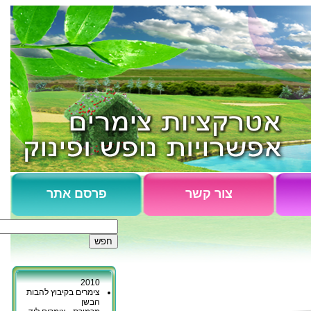
צור קשר
פרסם אתר
צימרים כפר גליקסון
נופש בקיבוץ כברי
כפר יובל - המלצות
2010
צימרים בקיבוץ להבות
הבשן
מכמורת - צימרים ליד