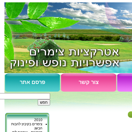
צור קשר
פרסם אתר
צימרים כפר גליקסון
נופש בקיבוץ כברי
כפר יובל - המלצות
2010
צימרים בקיבוץ להבות
הבשן
מכמורת - צימרים ליד