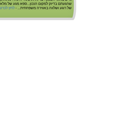
שהגעתם בדיוק למקום הנכון...ספא מגע של מלאכי
של רוגע ושלווה באווירה משפחתית... -
לחץ לכרט