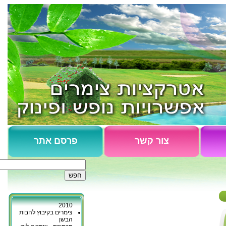
צור קשר
פרסם אתר
צימרים כפר גליקסון
נופש בקיבוץ כברי
כפר יובל - המלצות
2010
צימרים בקיבוץ להבות
הבשן
מכמורת - צימרים ליד