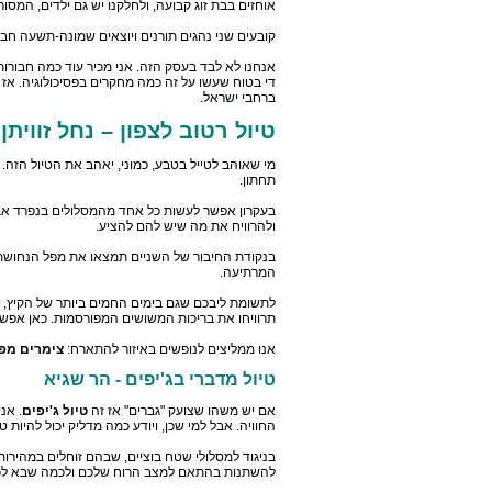
אוחזים בבת זוג קבועה, ולחלקנו יש גם ילדים, המס
קובעים שני נהגים תורנים ויוצאים שמונה-תשעה חבר'
אנחנו לא לבד בעסק הזה. אני מכיר עוד כמה חבורות ש
די בטוח שעשו על זה כמה מחקרים בפסיכולוגיה. אז 
ברחבי ישראל.
טיול רטוב לצפון – נחל זוויתן 
מי שאוהב לטייל בטבע, כמוני, יאהב את הטיול הזה. נ
תחתון.
בעקרון אפשר לעשות כל אחד מהמסלולים בנפרד אבל
ולהרוויח את מה שיש להם להציע.
בנקודת החיבור של השניים תמצאו את מפל הנחושת,
המרתיעה.
לתשומת ליבכם שגם בימים החמים ביותר של הקיץ, ה
תרוויחו את בריכות המשושים המפורסמות. כאן אפשר 
אנו ממליצים לנופשים באיזור להתארח:
צימרים מפ
טיול מדברי בג'יפים - הר שגיא
אם יש משהו שצועק "גברים" אז זה
טיול ג'יפים
. אנ
החוויה. אבל למי שכן, ויודע כמה מדליק יכול להיות 
להשתנות בהתאם למצב הרוח שלכם ולכמה שבא לכ