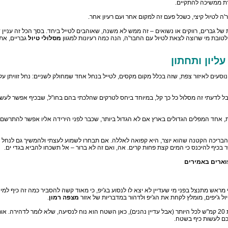
ורת ממשיכה להתקיים.
ה לטיול קיצי, כשכל פעם זה למקום אחר ועם רעיון אחר.
ל גברים, רווקים או נשואים – זה ממש לא משנה, שאוהבים לטייל ביחד. בסך הכל זה עניין די 
לטובת מי שרוצה לצאת לטיול עם החבר'ה, הנה כמה רעיונות למגוון
מסלולי טיול
גבריים, את
עליון ותחתון
וסעים לאיזור צפת, שזה בכלל מקום מקסים, לטייל בנחל אחד שמחולק לשניים: נחל זוויתן עליון 
 לדעתי זה מסלול כל כך קל, במיוחד ביחס לטרקים שהלכתי בהם בחו"ל, שבכיף אפשר לעש
 אחד המפלים הגדולים בארץ אם לא הגדול ביותר, שכבר לפני הירידה אליו אפשר להתרשם
בריכה הקטנה שהוא יוצר, היא קפואה לאללה. אם תבחרו לשמוע לעצתי ולהמשיך גם לנחל זו
בכיף להיכנס כי המים קצת פחות קרים. אה, ואם זה לא ברור – אל תשכחו להביא בגדי ים.
וארים באמירים
י מראש מתנצל בפני מי שעדיין לא יצא לו לנסוע בג'יפ, כי מאוד קשה להסביר כמה זה כיף למי
טיול ג'יפים, מומלץ לקחת את הג'יפ ולדהור במדבריות של אזור
מצפה רמון
.
בניגוד למסלולי שטח בוציים, שבהם זוחלים במהירות 20 קמ"ש לכל היותר (אבל עדיין נהנים), כאן השטח הוא נוח לנסיעה, שלא לומר לדהי
ם לעשות כיף בשטח.