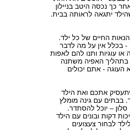
המלצות
מודרנית
ר כך נכסה היטב בניילון
קמפינג באוהל
שביל הדרקון - טיולים
נופש יוקרתי ברמות
למזרח אסיה
ילד יתגאה לראותה בבית.
קצת על צפת
יקב בזלת הגולן - מושב
קדמת צבי רמת הגולן
מלון בטבריה - רויאל
פלזה טבריה
חוות דור - טיולי סוסים
ות החיים של כל ילד.
בחוף דור
חוות סוסים קלי"ה -
בכלל אין על מה לדבר
טיולי סוסים בים המלח
דרים ספא במרכז -
ו עוגיות ותנו להם לאפות
הרצליה | בת ים
יקב זאוברמן גדרה - יינן
בתהליך האפיה משתנה
איציק זאוברמן
טיולים מאורגנים - טיולי
העוגה - אתם יכולים
מוסקט לחו"ל
סיק אתכם ואת הילד
 בבתים עם גינה מומלץ
סלון – יוכל להסתדר.
ת דקות ובונים עם הילד
לד לבחור צעצועים