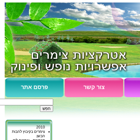
צור קשר
פרסם אתר
צימרים כפר גליקסון
נופש בקיבוץ כברי
כפר יובל - המלצות
2010
צימרים בקיבוץ להבות
הבשן
מכמורת - צימרים ליד